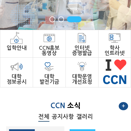
입학안내
CCN홍보
인터넷
학사
동영상
증명발급
인트라넷
대학
대학
대학운영
정보공시
발전기금
개선요청
CCN
소식
+
전체
공지사항
갤러리