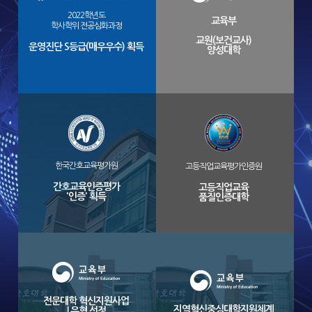
2022학년도
교육부
학사학위 전공심화과정
교원(보건교사)
운영진단 S등급(매우우수) 획득
양성대학
한국간호교육평가원
고등직업교육평가인증원
간호교육인증평가
고등직업교육
'인증' 획득
품질인증대학
전문대학 혁신지원사업
지역혁신중심대학지원체계
I 유형 선정